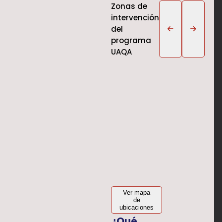
Zonas de
intervención
del
programa
UAQA
Amazonas
Tumbes
Piura
Lima
Cusco
Ica
A
Ver mapa
de
ubicaciones
¿Qué