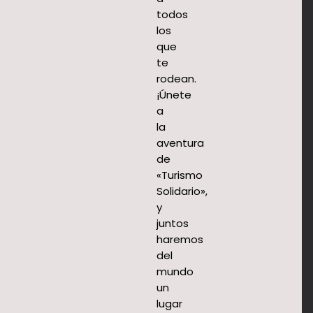
todos
los
que
te
rodean.
¡Únete
a
la
aventura
de
«Turismo
Solidario»,
Turismo
y
solidario
Muy
juntos
-
haremos
Pronto
del
APRODE
. . .
mundo
PERÚ
APRODE
un
PERÚ
APRODE
lugar
lanza su
PERÚ te