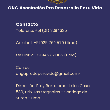
que
ONG Asociación Pro Desarrollo Perú Vida
nunca
olvidarás
y
Contacto
que
Teléfono: +51 (01) 3094325
te
dejará
Celular 1: +51 925 769 579 (Lima)
con
un
Celular 2: +51 945 371 165 (Lima)
profundo
sentido
Correo:
de
ongaprodeperuvida@gmail.com<
propósito
y
Dirección: Fray Bartolome de las Casas
satisfacción
530, Urb. Las Magnolias - Santiago de
duraderos.
Surco - Lima