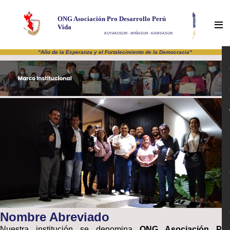
ONG Asociación Pro Desarrollo Perú
Vida
KUYAKUSUN - WIÑASUN - KAWSASUN
"Año de la Esperanza y el Fortalecimiento de la Democracia"
Nombre Abreviado
Nuestra institución se denomina
ONG Asociación Pro