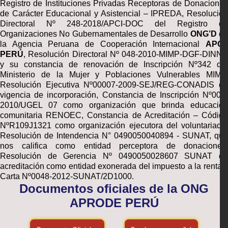
Registro de Instituciones Privadas Receptoras de Donaciones
de Carácter Educacional y Asistencial – IPREDA, Resolución
Directoral Nº 248-2018/APCI-DOC del Registro de
Organizaciones No Gubernamentales de Desarrollo
ONG’D
d
la Agencia Peruana de Cooperación Internacional
APCI-
PERÚ
, Resolución Directoral Nº 048-2010-MIMP-DGF-DINNA
y su constancia de renovación de Inscripción Nº342 del
Ministerio de la Mujer y Poblaciones Vulnerables MIMP,
Resolución Ejecutiva Nº00007-2009-SEJ/REG-CONADIS de
vigencia de incorporación, Constancia de Inscripción Nº001-
2010/UGEL 07 como organización que brinda educación
comunitaria RENOEC, Constancia de Acreditación – Código
NºR109J1321 como organización ejecutora del voluntariado,
Resolución de Intendencia N° 0490050040894 - SUNAT, que
nos califica como entidad perceptora de donaciones;
Resolución de Gerencia Nº 0490050028607 SUNAT de
acreditación como entidad exonerada del impuesto a la renta y
Carta Nº0048-2012-SUNAT/2D1000.
Documentos oficiales de la ONG
APRODE PERÚ