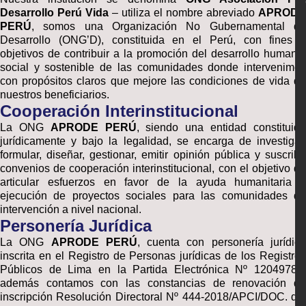
Desarrollo Perú Vida
– utiliza el nombre abreviado
APRODE
PERÚ
, somos una Organización No Gubernamental de
Desarrollo (ONG’D), constituida en el Perú, con fines y
objetivos de contribuir a la promoción del desarrollo humano,
social y sostenible de las comunidades donde intervenimos
con propósitos claros que mejore las condiciones de vida de
nuestros beneficiarios.
Cooperación Interinstitucional
La ONG
APRODE PERÚ
, siendo una entidad constituid
jurídicamente y bajo la legalidad, se encarga de investigar,
formular, diseñar, gestionar, emitir opinión pública y suscribir
convenios de cooperación interinstitucional, con el objetivo de
articular esfuerzos en favor de la ayuda humanitaria y
ejecución de proyectos sociales para las comunidades de
intervención a nivel nacional.
Personería Jurídica
La ONG
APRODE PERÚ
, cuenta con personería jurídic
inscrita en el Registro de Personas jurídicas de los Registros
Públicos de Lima en la Partida Electrónica Nº 12049780,
además contamos con las constancias de renovación de
inscripción Resolución Directoral Nº 444-2018/APCI/DOC. del